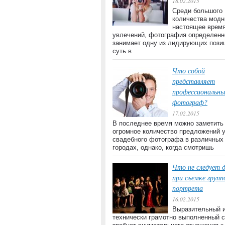
18.02.2015
Среди большого
количества модн
настоящее врем
увлечений, фотография определенн
занимает одну из лидирующих пози
суть в
Что собой
представляет
профессиональны
фотограф?
17.02.2015
В последнее время можно заметить
огромное количество предложений 
свадебного фотографа в различных
городах, однако, когда смотришь
Что не следует 
при съемке групп
портрета
16.02.2015
Выразительный 
технически грамотно выполненный 