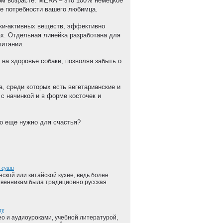
ом возрасте. MERA – это 100% немецкое
е потребности вашего любимца.
ки-активных веществ, эффективно
х. Отдельная линейка разработана для
питании.
на здоровье собаки, позволяя забыть о
, среди которых есть вегетарианские и
 с начинкой и в форме косточек и
то еще нужно для счастья?
к суши
нской или китайской кухне, ведь более
венникам была традиционно русская
пу
део и аудиоуроками, учебной литературой,