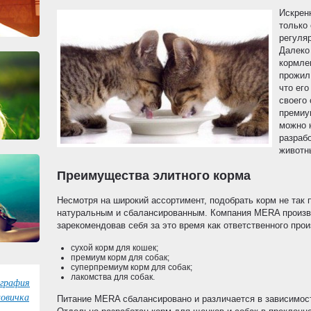
Искрен
только 
регуля
Далеко
кормле
прожил
что его
своего
премиу
можно 
разраб
животн
Преимущества элитного корма
Несмотря на широкий ассортимент, подобрать корм не так 
натуральным и сбалансированным. Компания MERA произво
зарекомендовав себя за это время как ответственного прои
сухой корм для кошек;
премиум корм для собак;
суперпремиум корм для собак;
лакомства для собак.
графия
овичка
Питание MERA сбалансировано и различается в зависимости