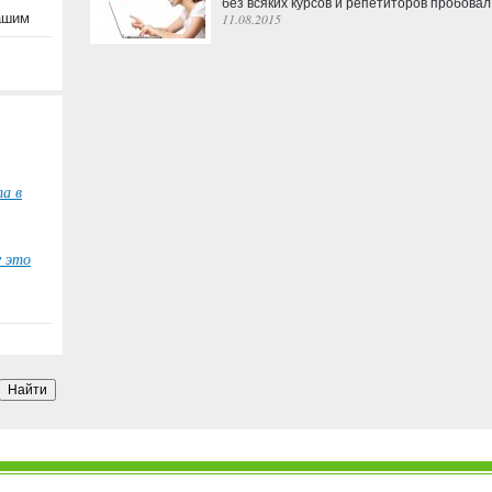
без всяких курсов и репетиторов пробовал
вашим
11.08.2015
а в
у это