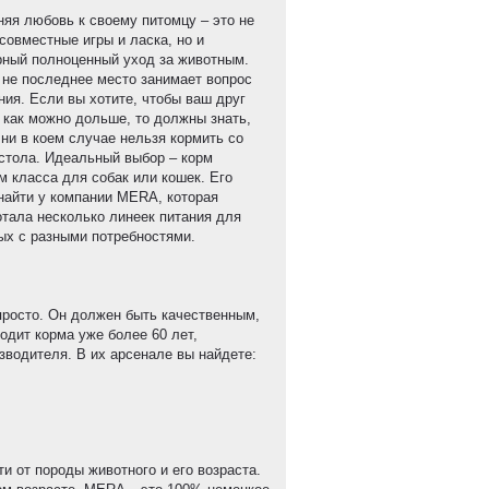
няя любовь к своему питомцу – это не
совместные игры и ласка, но и
рный полноценный уход за животным.
 не последнее место занимает вопрос
ния. Если вы хотите, чтобы ваш друг
 как можно дольше, то должны знать,
 ни в коем случае нельзя кормить со
 стола. Идеальный выбор – корм
м класса для собак или кошек. Его
найти у компании MERA, которая
отала несколько линеек питания для
ых с разными потребностями.
просто. Он должен быть качественным,
дит корма уже более 60 лет,
зводителя. В их арсенале вы найдете:
 от породы животного и его возраста.