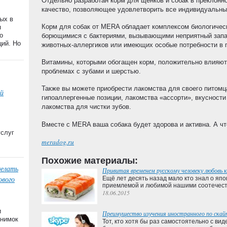
Отдельно разработан корм для щенков и собак в преклонн
качество, позволяющее удовлетворить все индивидуальны
ых в
Корм для собак от MERA обладает комплексом биологичес
я
о
борющимися с бактериями, вызывающими неприятный запа
ций. Но
животных-аллергиков или имеющих особые потребности в 
Витамины, которыми обогащен корм, положительно влияют 
проблемах с зубами и шерстью.
Также вы можете приобрести лакомства для своего питомца
й
гипоаллергенные позиции, лакомства «ассорти», вкусности
лакомства для чистки зубов.
Вместе с MERA ваша собака будет здорова и активна. А ч
услуг
meradog.ru
Похожие материалы:
делать
Привитая временем русскому человеку любовь 
ового
Ещё лет десять назад мало кто знал о япо
приемлемой и любимой нашими соотечест
18.06.2015
и
Преимущество изучения иностранного по скай
снимок
Тот, кто хотя бы раз самостоятельно с ви