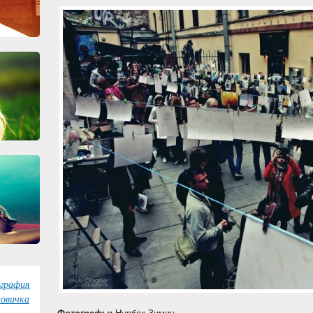
графия
овичка