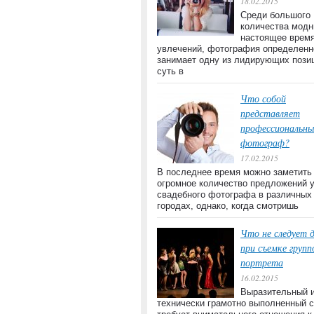
18.02.2015
Среди большого
количества модн
настоящее врем
увлечений, фотография определенн
занимает одну из лидирующих пози
суть в
Что собой
представляет
профессиональны
фотограф?
17.02.2015
В последнее время можно заметить
огромное количество предложений 
свадебного фотографа в различных
городах, однако, когда смотришь
Что не следует 
при съемке групп
портрета
16.02.2015
Выразительный 
технически грамотно выполненный 