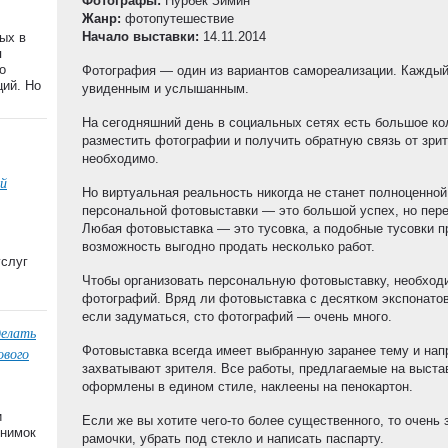
Фотографы:
Нурбек Зимин
Жанр:
фотопутешествие
Начало выставки:
14.11.2014
ых в
я
о
Фотография — один из вариантов самореализации. Каждый
ций. Но
увиденным и услышанным.
На сегодняшний день в социальных сетях есть большое ко
разместить фотографии и получить обратную связь от зрит
необходимо.
й
Но виртуальная реальность никогда не станет полноценно
персональной фотовыставки — это большой успех, но пере
Любая фотовыставка — это тусовка, а подобные тусовки пр
возможность выгодно продать несколько работ.
услуг
Чтобы организовать персональную фотовыставку, необход
фотографий. Вряд ли фотовыставка с десятком экспонатов
если задуматься, сто фотографий — очень много.
делать
Фотовыставка всегда имеет выбранную заранее тему и на
ового
захватывают зрителя. Все работы, предлагаемые на выста
оформлены в едином стиле, наклеены на пенокартон.
и
Если же вы хотите чего-то более существенного, то очень
снимок
рамочки, убрать под стекло и написать паспарту.