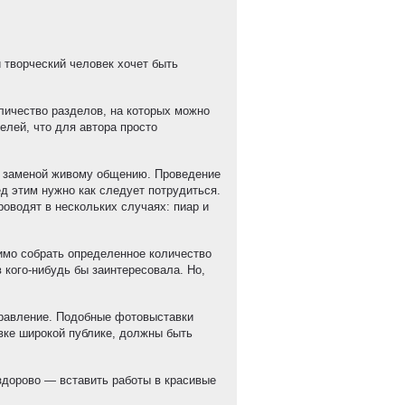
 творческий человек хочет быть
личество разделов, на которых можно
елей, что для автора просто
й заменой живому общению. Проведение
д этим нужно как следует потрудиться.
оводят в нескольких случаях: пиар и
имо собрать определенное количество
 кого-нибудь бы заинтересовала. Но,
правление. Подобные фотовыставки
вке широкой публике, должны быть
 здорово — вставить работы в красивые