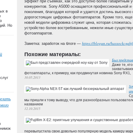
эффект при съемках, как это доступно более габаритным 
конкурентов. Sony A5000 оснащается профессиональной и 
ых в
поколения, благодаря которой и удается достичь высокого
я
дорогостоящих цифровых фотоаппаратов. Кроме того, еще
о
новой модели цифровика служит цена, которая сложилась
ций. Но
устройство более востребованным, нежели иные существ
фотоаппаратов.
https://blogun.ru/hassockcgahf
Заметка: заработок на блоге —
Похожие материалы:
й
Был представ
Даже те, кт
захватываю
фотоаппараты, к примеру, как продвинутая новинка Sony RX1,
30.05.2013
услуг
So
ап
Ср
делать
мы пришли к тому выводу, что для разнообразных пользовате
ового
названием
12.10.2015
и
снимок
перевыпустила свою довольно популярную модель камеру марк