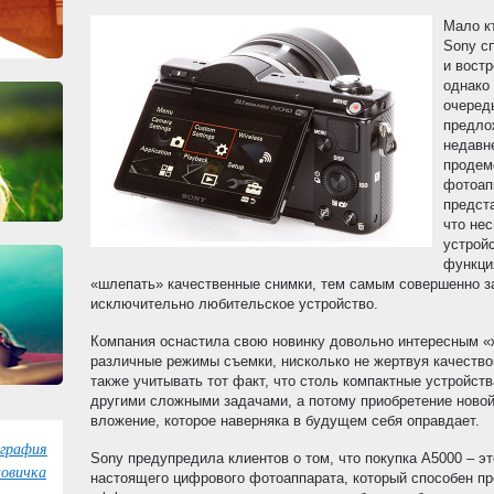
Мало к
Sony с
и вост
однако
очеред
предло
недавн
продем
фотоап
предст
что не
устрой
функци
«шлепать» качественные снимки, тем самым совершенно за
исключительно любительское устройство.
Компания оснастила свою новинку довольно интересным «
различные режимы съемки, нисколько не жертвуя качество
также учитывать тот факт, что столь компактные устройств
другими сложными задачами, а потому приобретение новой
вложение, которое наверняка в будущем себя оправдает.
графия
Sony предупредила клиентов о том, что покупка А5000 – эт
овичка
настоящего цифрового фотоаппарата, который способен п