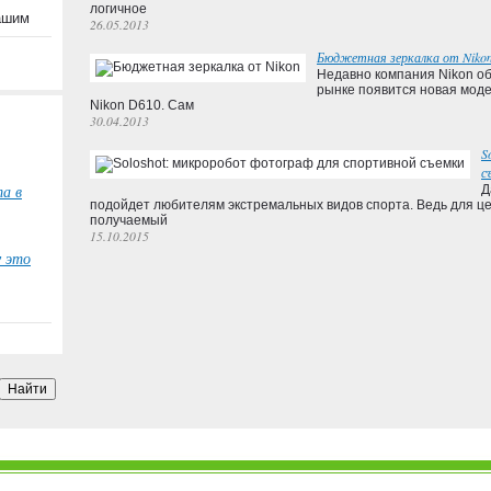
логичное
вашим
26.05.2013
Бюджетная зеркалка от Niko
Недавно компания Nikon об
рынке появится новая мод
Nikon D610. Сам
30.04.2013
S
с
а в
Д
подойдет любителям экстремальных видов спорта. Ведь для це
получаемый
15.10.2015
у это