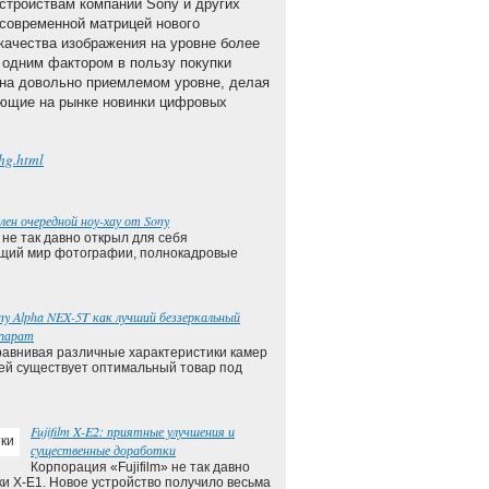
устройствам компании Sony и других
современной матрицей нового
 качества изображения на уровне более
 одним фактором в пользу покупки
 на довольно приемлемом уровне, делая
ующие на рынке новинки цифровых
hg.html
лен очередной ноу-хау от Sony
о не так давно открыл для себя
щий мир фотографии, полнокадровые
ny Alpha NEX-5T как лучший беззеркальный
парат
авнивая различные характеристики камер
лей существует оптимальный товар под
Fujifilm X-E2: приятные улучшения и
существенные доработки
Корпорация «Fujifilm» не так давно
и X-E1. Новое устройство получило весьма