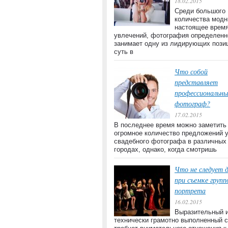
18.02.2015
Среди большого
количества модн
настоящее врем
увлечений, фотография определенн
занимает одну из лидирующих пози
суть в
Что собой
представляет
профессиональны
фотограф?
17.02.2015
В последнее время можно заметить
огромное количество предложений 
свадебного фотографа в различных
городах, однако, когда смотришь
Что не следует 
при съемке групп
портрета
16.02.2015
Выразительный 
технически грамотно выполненный 