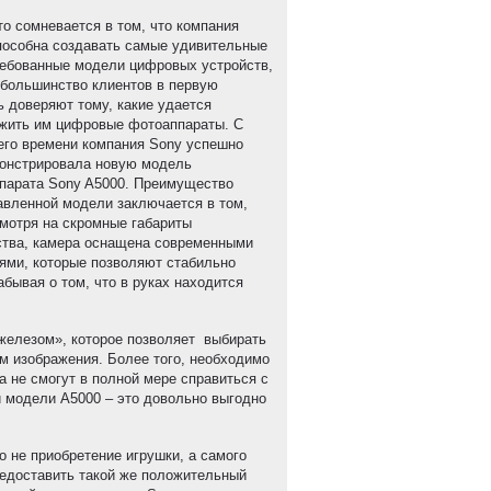
то сомневается в том, что компания
пособна создавать самые удивительные
ребованные модели цифровых устройств,
 большинство клиентов в первую
ь доверяют тому, какие удается
жить им цифровые фотоаппараты. С
его времени компания Sony успешно
онстрировала новую модель
парата Sony A5000. Преимущество
авленной модели заключается в том,
смотря на скромные габариты
ства, камера оснащена современными
ями, которые позволяют стабильно
бывая о том, что в руках находится
железом», которое позволяет выбирать
м изображения. Более того, необходимо
а не смогут в полной мере справиться с
 модели А5000 – это довольно выгодно
о не приобретение игрушки, а самого
редоставить такой же положительный