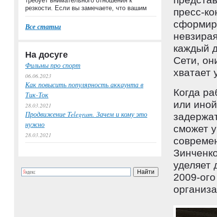
требует внимательного отношения к
резкости. Если вы замечаете, что вашим
пресс-ко
сформиро
Все статьи
невзирая
каждый д
На досуге
Сети, он
Фильмы про спорт
хватает 
06.06.2023
Как повысить популярность аккаунта в
Когда ра
Тик-Ток
или иной
28.03.2021
Продвижение Telegram. Зачем и кому это
задержат
нужно
сможет у
28.03.2021
современ
Зинченк
уделяет 
2009-ого
организ