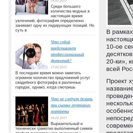
18.02.2015
Среди большого
количества модных в
настоящее время
увлечений, фотография определенно
занимает одну из лидирующих позиций. Но
суть в
В рамках
настояще
Что собой
10-ое се
представляет
десятков
профессиональный
фотограф?
20-ки», 
17.02.2015
всей Рос
В последнее время можно заметить
огромное количество предложений услуг
Проект х
свадебного фотографа в различных
городах, однако, когда смотришь
название
проведен
Что не следует делать
нескольк
при съемке группового
особенно
портрета
непосред
16.02.2015
Выразительный и
совреме
технически грамотно выполненный снимок
представ