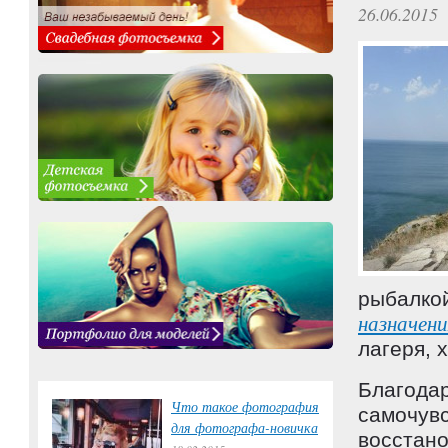
26.06.2015
рыбалко
назначени
лагеря, 
Благодар
Что такое фотография
самочувс
для фотографа-новичка
восстано