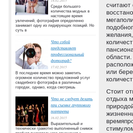
18.02.2015
считают 
Среди большого
количества модных в
восстано
настоящее время
мегаполи
увлечений, фотография определенно
занимает одну из лидирующих позиций. Но
подобног
суть в
желания,
количест
Что собой
представляет
пансиона
профессиональный
области.
фотограф?
располож
17.02.2015
или бере
В последнее время можно заметить
огромное количество предложений услуг
количест
свадебного фотографа в различных
городах, однако, когда смотришь
Стоит от
отдыха 
Что не следует делать
при съемке группового
природой
портрета
жизненны
16.02.2015
времяпро
Выразительный и
стимулом
технически грамотно выполненный снимок