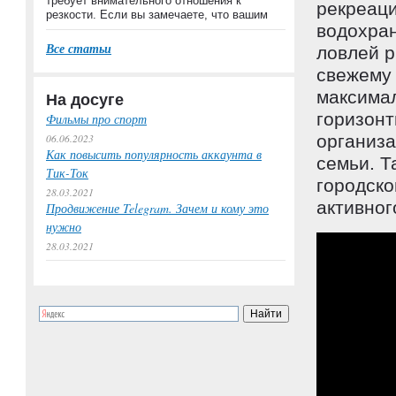
требует внимательного отношения к
рекреац
резкости. Если вы замечаете, что вашим
водохран
Все статьи
ловлей р
свежему 
максима
На досуге
горизонт
Фильмы про спорт
организа
06.06.2023
Как повысить популярность аккаунта в
семьи. Т
Тик-Ток
городско
28.03.2021
активног
Продвижение Telegram. Зачем и кому это
нужно
28.03.2021