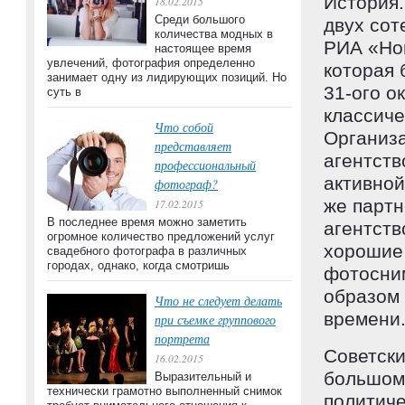
История.
18.02.2015
Среди большого
двух сот
количества модных в
РИА «Нов
настоящее время
увлечений, фотография определенно
которая 
занимает одну из лидирующих позиций. Но
31-ого о
суть в
классиче
Что собой
Организ
представляет
агентств
профессиональный
активно
фотограф?
же партн
17.02.2015
В последнее время можно заметить
агентств
огромное количество предложений услуг
хорошие
свадебного фотографа в различных
городах, однако, когда смотришь
фотосним
образом 
Что не следует делать
времени
при съемке группового
портрета
Советски
16.02.2015
большом 
Выразительный и
технически грамотно выполненный снимок
политиче