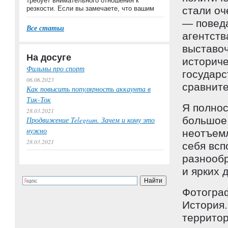
требует внимательного отношения к
резкости. Если вы замечаете, что вашим
стали оч
— повед
Все статьи
агентств
выставо
На досуге
историч
Фильмы про спорт
государс
06.06.2023
сравните
Как повысить популярность аккаунта в
Тик-Ток
Я полнос
28.03.2021
большое 
Продвижение Telegram. Зачем и кому это
нужно
неотъемл
28.03.2021
себя всп
разнооб
и ярких 
Фотограф
История.
территор