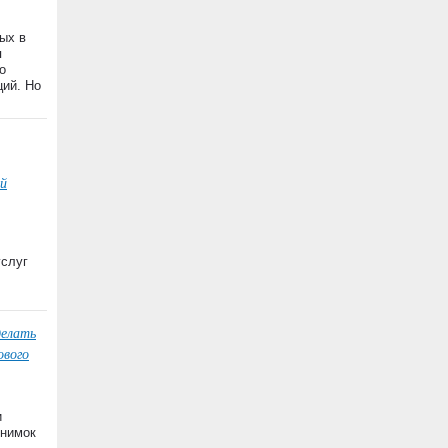
ых в
я
о
ций. Но
й
услуг
делать
ового
и
снимок