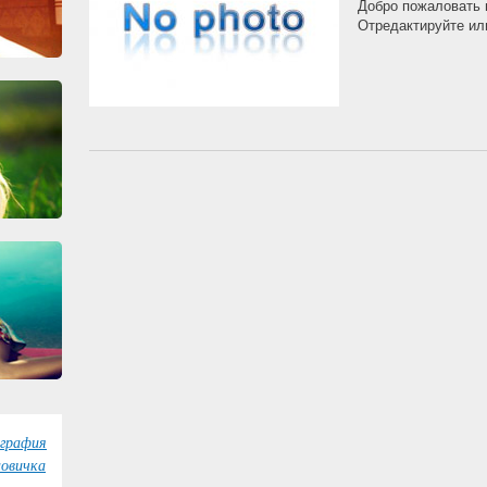
Добро пожаловать 
Отредактируйте ил
графия
овичка