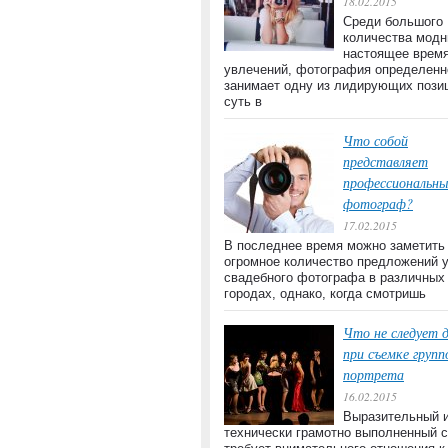
18.02.2015
Среди большого
количества модн
настоящее врем
увлечений, фотография определенн
занимает одну из лидирующих пози
суть в
Что собой
представляет
профессиональны
фотограф?
17.02.2015
В последнее время можно заметить
огромное количество предложений 
свадебного фотографа в различных
городах, однако, когда смотришь
Что не следует 
при съемке групп
портрета
16.02.2015
Выразительный 
технически грамотно выполненный 