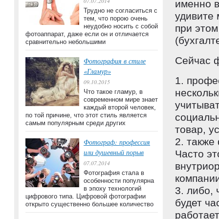
07.07.2014
именно в
Трудно не согласиться с
удивите 
тем, что порою очень
неудобно носить с собой
при это
фотоаппарат, даже если он и отличается
(бухгалт
сравнительно небольшими
Сейчас ф
Фотография в стиле
«Гламур»
1. профе
09.10.2015
нескольк
Что такое гламур, в
современном мире знает
учитыват
каждый второй человек,
по той причине, что этот стиль является
социальн
самым популярным среди других
товар, у
2. также
Фотограф: профессия
или душевный порыв
Часто эт
07.07.2014
внутрио
Фотография стала в
компании
особенности популярна
в эпоху технологий
3. либо,
цифрового типа. Цифровой фотографии
будет ча
открыто существенно большее количество
работает