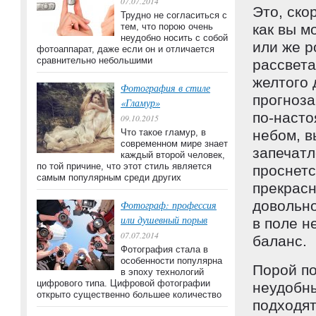
07.07.2014
Это, ско
Трудно не согласиться с
тем, что порою очень
как вы м
неудобно носить с собой
или же р
фотоаппарат, даже если он и отличается
сравнительно небольшими
рассвета
желтого 
Фотография в стиле
прогноза
«Гламур»
по-наст
09.10.2015
Что такое гламур, в
небом, в
современном мире знает
запечатл
каждый второй человек,
по той причине, что этот стиль является
проснетс
самым популярным среди других
прекрасн
довольно
Фотограф: профессия
или душевный порыв
в поле н
07.07.2014
баланс.
Фотография стала в
особенности популярна
Порой по
в эпоху технологий
цифрового типа. Цифровой фотографии
неудобны
открыто существенно большее количество
подходят