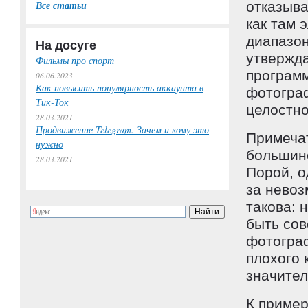
Все статьи
отказыва
как там 
диапазон
На досуге
утвержда
Фильмы про спорт
программ
06.06.2023
Как повысить популярность аккаунта в
фотограф
Тик-Ток
целостно
28.03.2021
Продвижение Telegram. Зачем и кому это
Примечат
нужно
большинс
28.03.2021
Порой, о
за невоз
такова: 
быть сов
фотограф
плохого 
значител
К пример