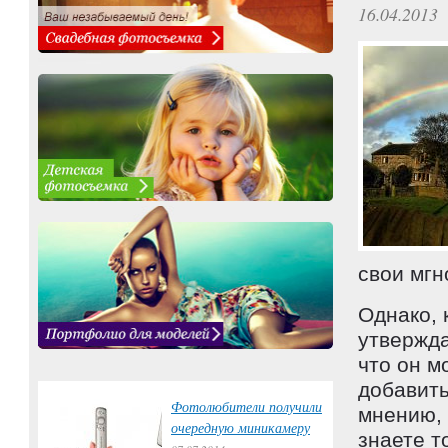
16.04.2013
свои мгн
Однако, 
утвержда
что он м
добавить
Фотолюбители получили
мнению, 
очередную миникамеру
знаете т