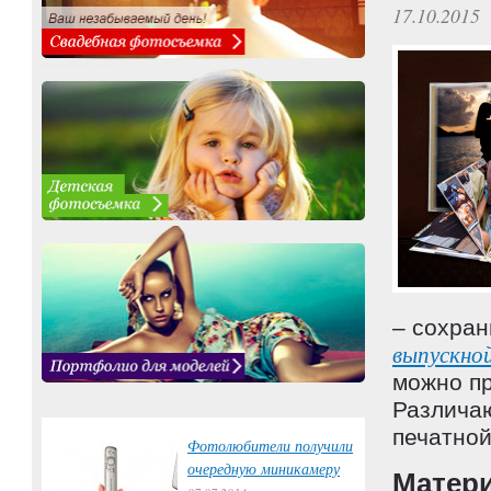
17.10.2015
– сохран
выпускно
можно пр
Различаю
печатной
Фотолюбители получили
очередную миникамеру
Матер