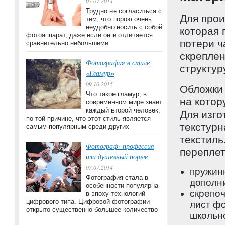
07.07.2014
Трудно не согласиться с
Для прои
тем, что порою очень
неудобно носить с собой
которая 
фотоаппарат, даже если он и отличается
потери ч
сравнительно небольшими
скреплен
Фотография в стиле
структур
«Гламур»
09.10.2015
Обложки 
Что такое гламур, в
на котор
современном мире знает
каждый второй человек,
Для изго
по той причине, что этот стиль является
текстурн
самым популярным среди других
текстиль
Фотограф: профессия
переплет
или душевный порыв
07.07.2014
пружинн
Фотография стала в
дополни
особенности популярна
скрепоч
в эпоху технологий
цифрового типа. Цифровой фотографии
лист фо
открыто существенно большее количество
школьно