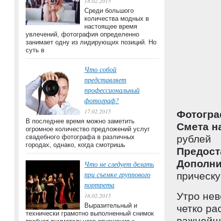
18.02.2015
Среди большого
количества модных в
настоящее время
увлечений, фотография определенно
занимает одну из лидирующих позиций. Но
суть в
Что собой
представляет
профессиональный
фотограф?
17.02.2015
Фотогра
В последнее время можно заметить
Смета н
огромное количество предложений услуг
свадебного фотографа в различных
рублей
городах, однако, когда смотришь
Предост
Дополни
Что не следует делать
при съемке группового
прическ
портрета
Утро нев
16.02.2015
Выразительный и
четко ра
технически грамотно выполненный снимок
важнейши