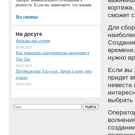
требует внимательного отношения к
резкости. Если вы замечаете, что вашим
кортежа,
сможет с
Все статьи
Для сбор
На досуге
наиболее
Фильмы про спорт
Создание
06.06.2023
времени,
Как повысить популярность аккаунта в
нужно вр
Тик-Ток
28.03.2021
Если вы 
Продвижение Telegram. Зачем и кому это
придет в
нужно
невеста 
28.03.2021
интересн
выбрать 
Операто
волнения
создании
подружки