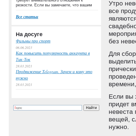
требует внимательного отношения к
Утро нев
резкости. Если вы замечаете, что вашим
все прод
Все статьи
являются
свадебно
мероприя
На досуге
без неве
Фильмы про спорт
06.06.2023
Как повысить популярность аккаунта в
Для сбор
Тик-Ток
выделить
28.03.2021
прически
Продвижение Telegram. Зачем и кому это
проведе
нужно
времени,
28.03.2021
Если вы 
придет в
невеста 
вещей, с
нужно.