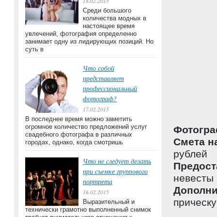
18.02.2015
Среди большого
количества модных в
настоящее время
увлечений, фотография определенно
занимает одну из лидирующих позиций. Но
суть в
Что собой
представляет
профессиональный
фотограф?
17.02.2015
В последнее время можно заметить
огромное количество предложений услуг
Фотогра
свадебного фотографа в различных
Смета н
городах, однако, когда смотришь
рублей
Что не следует делать
Предост
при съемке группового
невесты
портрета
Дополни
16.02.2015
прическ
Выразительный и
технически грамотно выполненный снимок